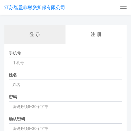
江苏智盈非融资担保有限公司
Tog
nav
登 录
注 册
手机号
姓名
密码
确认密码